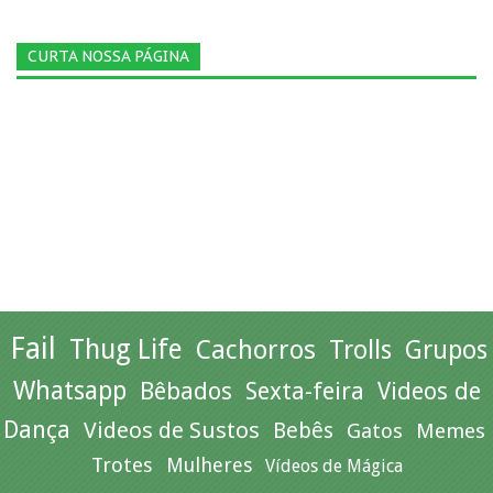
CURTA NOSSA PÁGINA
Fail
Thug Life
Cachorros
Trolls
Grupos
Whatsapp
Bêbados
Sexta-feira
Videos de
Dança
Videos de Sustos
Bebês
Gatos
Memes
Trotes
Mulheres
Vídeos de Mágica