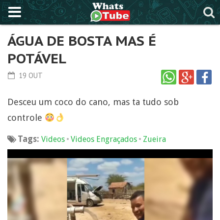
ÁGUA DE BOSTA MAS É
POTÁVEL
19 OUT
Desceu um coco do cano, mas ta tudo sob
controle
Tags:
•
•
Videos
Videos Engraçados
Zueira