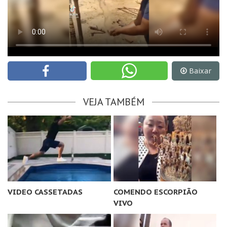
Baixar
VEJA TAMBÉM
VIDEO CASSETADAS
COMENDO ESCORPIÃO
VIVO