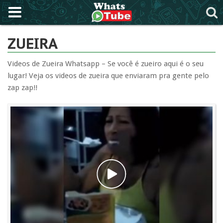
ZUEIRA
Videos de Zueira Whatsapp – Se você é zueiro aqui é o seu
lugar! Veja os videos de zueira que enviaram pra gente pelo
zap zap!!