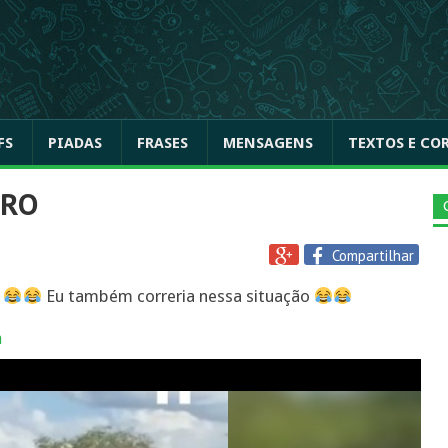
FS
PIADAS
FRASES
MENSAGENS
TEXTOS E CO
RRO
Compartilhar
o
Eu também correria nessa situação
a