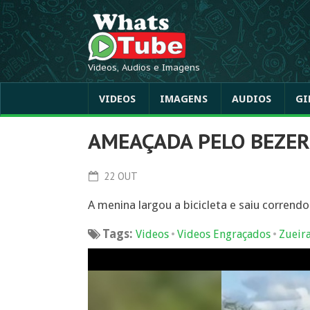
Videos, Audios e Imagens
VIDEOS
IMAGENS
AUDIOS
GI
AMEAÇADA PELO BEZE
22 OUT
A menina largou a bicicleta e saiu corrend
Tags:
•
•
Videos
Videos Engraçados
Zueir