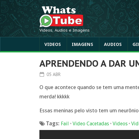
Videos, Audios e Imagens
VIDEOS
IMAGENS
AUDIOS
GI
APRENDENDO A DAR U
05 ABR
O que acontece quando se tem uma mente 
merda! kkkkk
Essas meninas pelo visto tem um neurôni
Tags:
•
•
•
Fail
Video Cacetadas
Videos
Vid