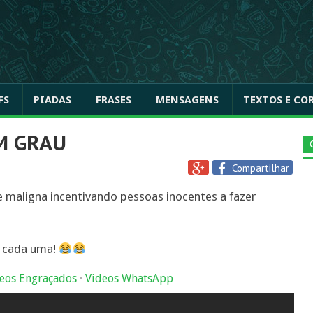
FS
PIADAS
FRASES
MENSAGENS
TEXTOS E CO
M GRAU
Compartilhar
maligna incentivando pessoas inocentes a fazer
o cada uma!
•
eos Engraçados
Videos WhatsApp