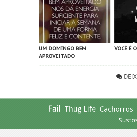
UM DOMINGO BEM
VOCÊ É O
APROVEITADO
DEI
Fail
Thug Life
Cachorros
Susto