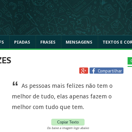
FS
PIADAS
FRASES
MENSAGENS
TEXTOS E CO
ZES
Compartilhar
“
As pessoas mais felizes não tem o
melhor de tudo, elas apenas fazem o
melhor com tudo que tem.
Copiar Texto
Ou baixe a imagem logo abaixo