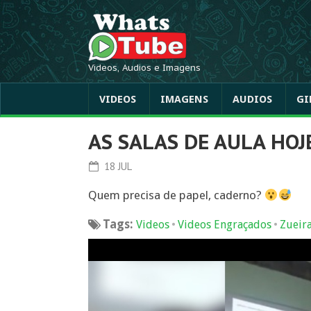
Videos, Audios e Imagens
VIDEOS
IMAGENS
AUDIOS
GI
AS SALAS DE AULA HOJ
18 JUL
Quem precisa de papel, caderno?
Tags:
•
•
Videos
Videos Engraçados
Zueir