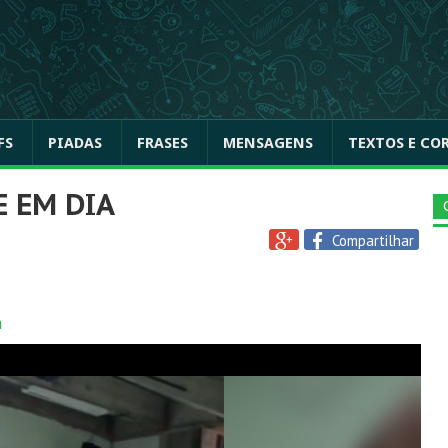
FS
PIADAS
FRASES
MENSAGENS
TEXTOS E CO
E EM DIA
Compartilhar
a