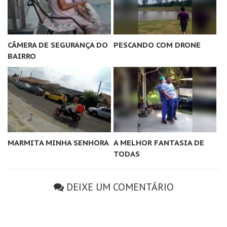
CÂMERA DE SEGURANÇA DO
PESCANDO COM DRONE
BAIRRO
MARMITA MINHA SENHORA
A MELHOR FANTASIA DE
TODAS
DEIXE UM COMENTÁRIO