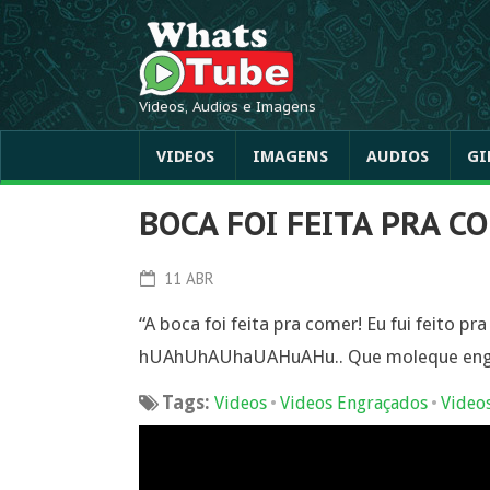
Videos, Audios e Imagens
VIDEOS
IMAGENS
AUDIOS
GI
BOCA FOI FEITA PRA C
11 ABR
“A boca foi feita pra comer! Eu fui feito pr
hUAhUhAUhaUAHuAHu.. Que moleque engraç
Tags:
•
•
Videos
Videos Engraçados
Video