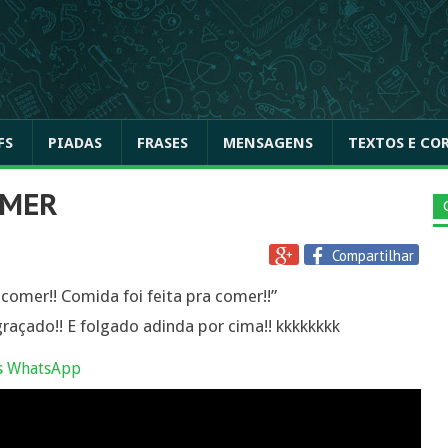
FS
PIADAS
FRASES
MENSAGENS
TEXTOS E CO
OMER
Compartilhar
a comer!! Comida foi feita pra comer!!”
ado!! E folgado adinda por cima!! kkkkkkkk
s WhatsApp