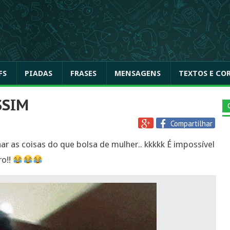
FS
PIADAS
FRASES
MENSAGENS
TEXTOS E CO
SSIM
Compartilhar
har as coisas do que bolsa de mulher.. kkkkk É impossível
ro!!