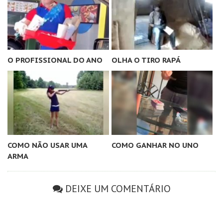
O PROFISSIONAL DO ANO
OLHA O TIRO RAPÁ
COMO NÃO USAR UMA
COMO GANHAR NO UNO
ARMA
DEIXE UM COMENTÁRIO