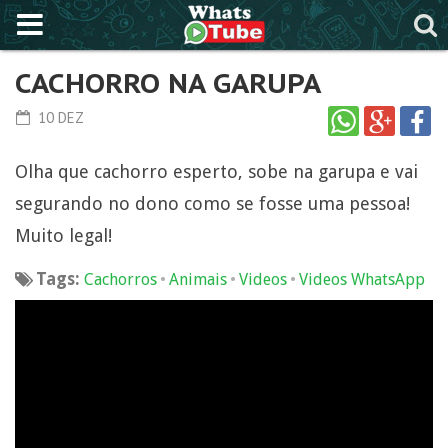
CACHORRO NA GARUPA
10 DEZ
Olha que cachorro esperto, sobe na garupa e vai
segurando no dono como se fosse uma pessoa!
Muito legal!
Tags:
•
•
•
Cachorros
Animais
Videos
Videos WhatsApp