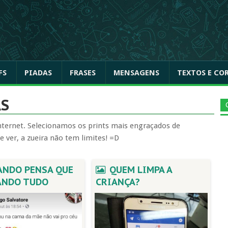
FS
PIADAS
FRASES
MENSAGENS
TEXTOS E CO
AS
nternet. Selecionamos os prints mais engraçados de
 ver, a zueira não tem limites! =D
NDO PENSA QUE
QUEM LIMPA A
ANDO TUDO
CRIANÇA?