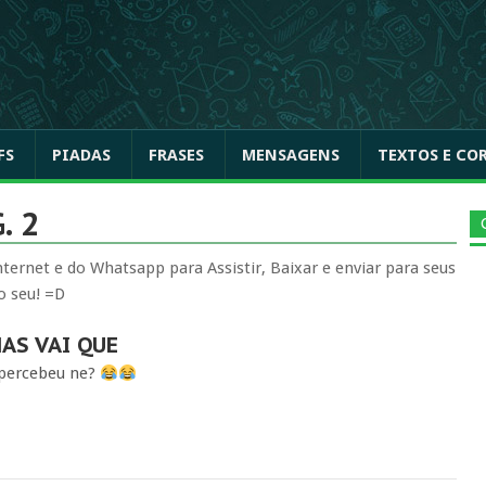
FS
PIADAS
FRASES
MENSAGENS
TEXTOS E CO
. 2
ternet e do Whatsapp para Assistir, Baixar e enviar para seus
o seu! =D
MAS VAI QUE
 percebeu ne?