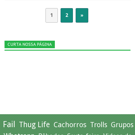
1
2
»
CURTA NOSSA PÁGINA
Fail
Thug Life
Cachorros
Trolls
Grupos