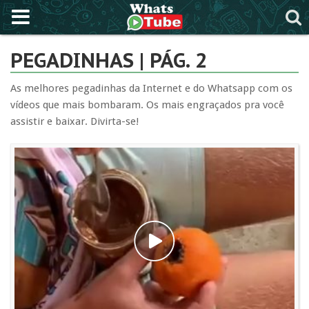
PEGADINHAS | PÁG. 2
As melhores pegadinhas da Internet e do Whatsapp com os
vídeos que mais bombaram. Os mais engraçados pra você
assistir e baixar. Divirta-se!