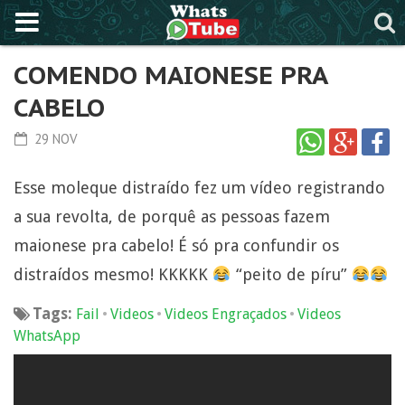
COMENDO MAIONESE PRA
CABELO
29 NOV
Esse moleque distraído fez um vídeo registrando
a sua revolta, de porquê as pessoas fazem
maionese pra cabelo! É só pra confundir os
distraídos mesmo! KKKKK
“peito de píru”
Tags:
•
•
•
Fail
Videos
Videos Engraçados
Videos
WhatsApp