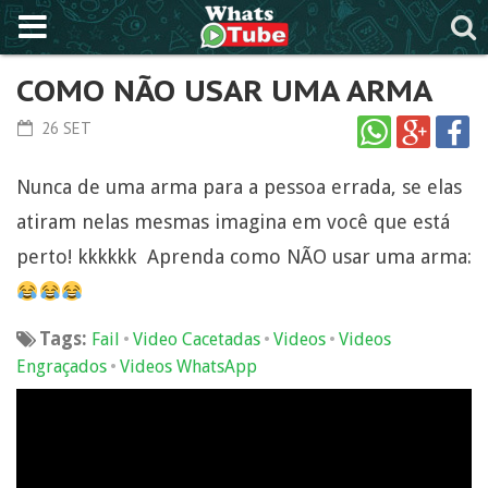
COMO NÃO USAR UMA ARMA
26 SET
Nunca de uma arma para a pessoa errada, se elas
atiram nelas mesmas imagina em você que está
perto! kkkkkk Aprenda como NÃO usar uma arma:
Tags:
•
•
•
Fail
Video Cacetadas
Videos
Videos
•
Engraçados
Videos WhatsApp