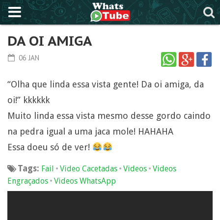
DA OI AMIGA
06 JAN
“Olha que linda essa vista gente! Da oi amiga, da
oi!” kkkkkk
Muito linda essa vista mesmo desse gordo caindo
na pedra igual a uma jaca mole! HAHAHA
Essa doeu só de ver!
Tags:
•
•
•
Fail
Video Cacetadas
Videos
Videos
•
Engraçados
Videos WhatsApp