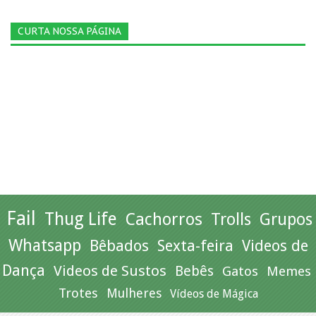
CURTA NOSSA PÁGINA
Fail
Thug Life
Cachorros
Trolls
Grupos
Whatsapp
Bêbados
Sexta-feira
Videos de
Dança
Videos de Sustos
Bebês
Gatos
Memes
Trotes
Mulheres
Vídeos de Mágica