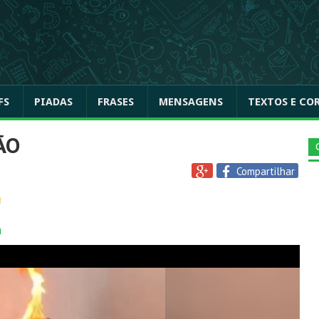
FS
PIADAS
FRASES
MENSAGENS
TEXTOS E CO
ÃO
Compartilhar
a