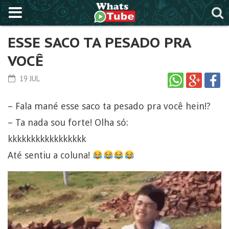
ESSE SACO TA PESADO PRA
VOCÊ
19 JUL
– Fala mané esse saco ta pesado pra você hein!?
– Ta nada sou forte! Olha só:
kkkkkkkkkkkkkkkkk
Até sentiu a coluna!