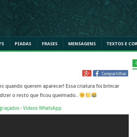
FS
PIADAS
FRASES
MENSAGENS
TEXTOS E CO
Compartilhar
 quando querem aparecer! Essa criatura foi brincar
dizer o resto que ficou queimado..
•
graçados
Videos WhatsApp