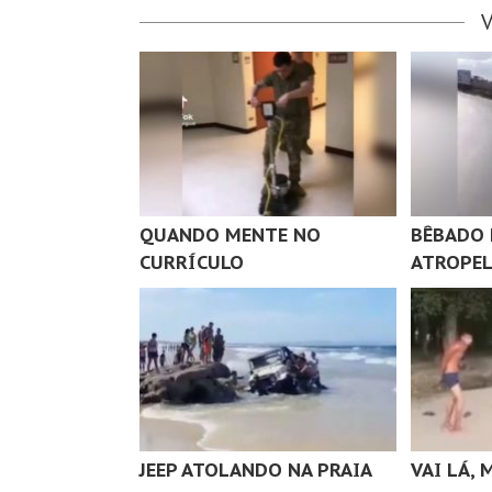
QUANDO MENTE NO
BÊBADO 
CURRÍCULO
ATROPEL
JEEP ATOLANDO NA PRAIA
VAI LÁ,