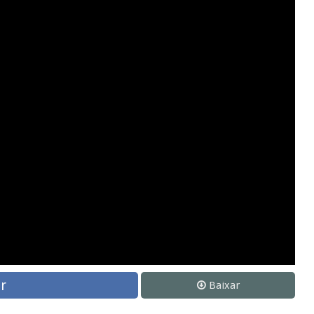
r
Baixar