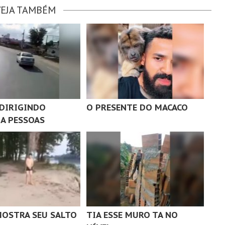
VEJA TAMBÉM
DIRIGINDO
O PRESENTE DO MACACO
A PESSOAS
 MOSTRA SEU SALTO
TIA ESSE MURO TA NO