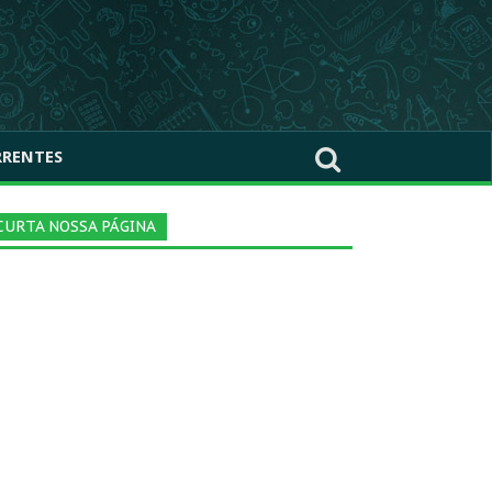
RRENTES
CURTA NOSSA PÁGINA