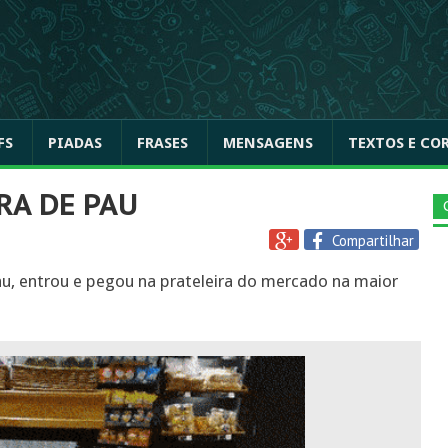
FS
PIADAS
FRASES
MENSAGENS
TEXTOS E CO
RA DE PAU
Compartilhar
u, entrou e pegou na prateleira do mercado na maior