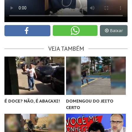
Baixar
VEJA TAMBÉM
É DOCE? NÃO, É ABACAXI!
DOMINGOU DO JEITO
CERTO