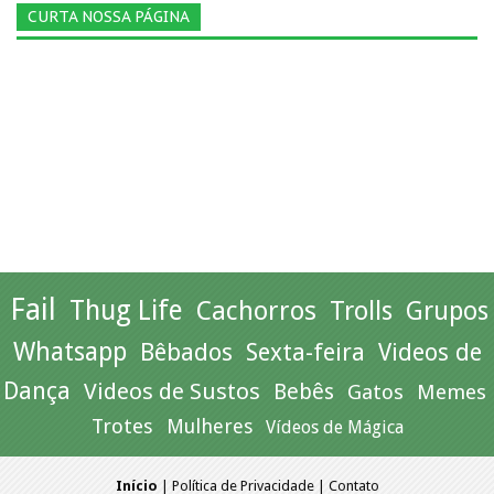
CURTA NOSSA PÁGINA
Fail
Thug Life
Cachorros
Trolls
Grupos
Whatsapp
Bêbados
Sexta-feira
Videos de
Dança
Videos de Sustos
Bebês
Gatos
Memes
Trotes
Mulheres
Vídeos de Mágica
Início
|
Política de Privacidade
|
Contato