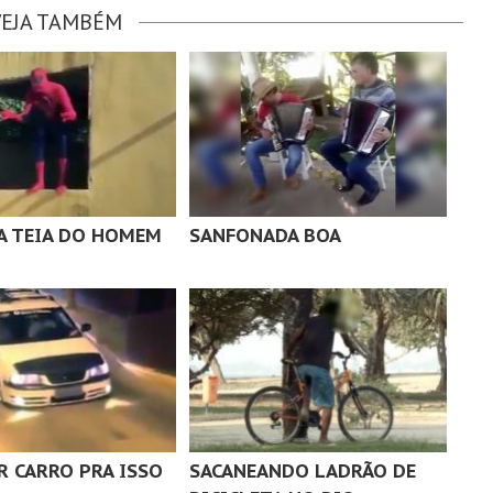
VEJA TAMBÉM
A TEIA DO HOMEM
SANFONADA BOA
R CARRO PRA ISSO
SACANEANDO LADRÃO DE