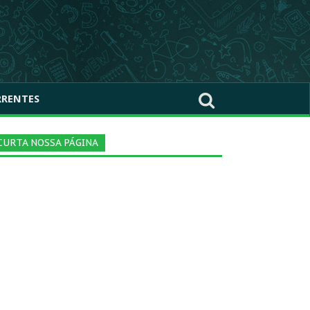
RRENTES
CURTA NOSSA PÁGINA