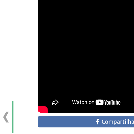
Compartilha