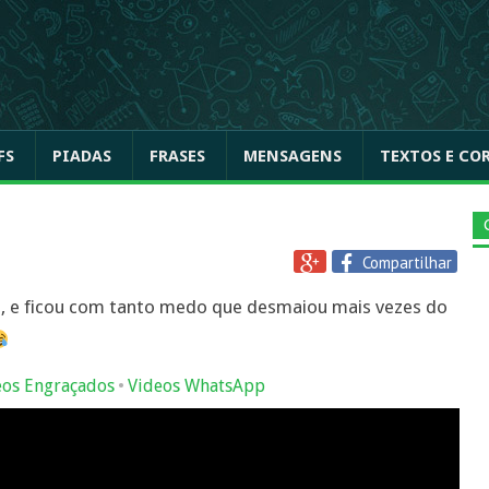
FS
PIADAS
FRASES
MENSAGENS
TEXTOS E CO
Compartilhar
a, e ficou com tanto medo que desmaiou mais vezes do
•
eos Engraçados
Videos WhatsApp