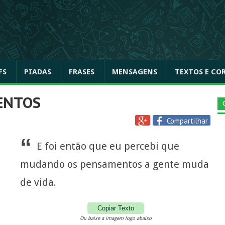
FS
PIADAS
FRASES
MENSAGENS
TEXTOS E CO
ENTOS
Compartilhar
“
E foi então que eu percebi que
mudando os pensamentos a gente muda
de vida.
Copiar Texto
Ou baixe a imagem logo abaixo