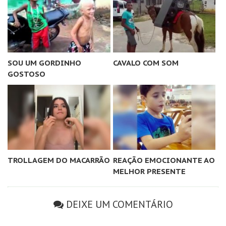
SOU UM GORDINHO
CAVALO COM SOM
GOSTOSO
TROLLAGEM DO MACARRÃO
REAÇÃO EMOCIONANTE AO
MELHOR PRESENTE
DEIXE UM COMENTÁRIO