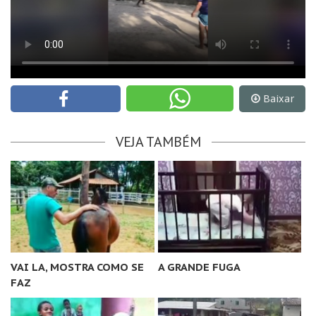
Baixar
VEJA TAMBÉM
VAI LA, MOSTRA COMO SE
A GRANDE FUGA
FAZ