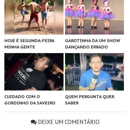
HOJE É SEGUNDA-FEIRA
GAROTINHA DA UM SHOW
MINHA GENTE
DANÇANDO ERRADO
CUIDADO COM O
QUEM PERGUNTA QUER
GORDINHO DA SAVEIRO
SABER
DEIXE UM COMENTÁRIO