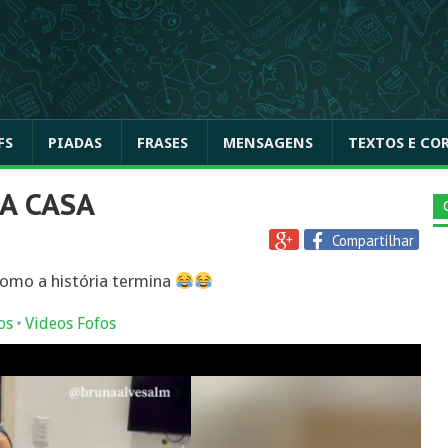
FS
PIADAS
FRASES
MENSAGENS
TEXTOS E CO
A CASA
Compartilhar
omo a história termina
•
os
Videos Fofos