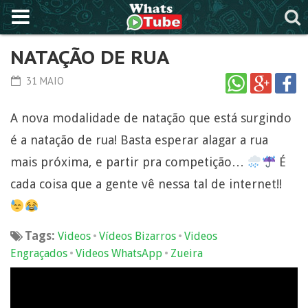
NATAÇÃO DE RUA
31 MAIO
A nova modalidade de natação que está surgindo
é a natação de rua! Basta esperar alagar a rua
mais próxima, e partir pra competição…
É
cada coisa que a gente vê nessa tal de internet!!
Tags:
•
•
Videos
Vídeos Bizarros
Videos
•
•
Engraçados
Videos WhatsApp
Zueira