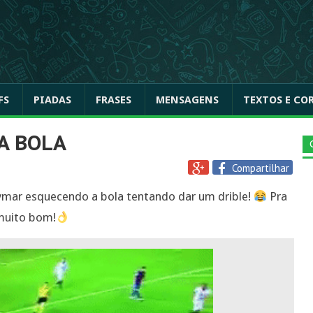
FS
PIADAS
FRASES
MENSAGENS
TEXTOS E CO
A BOLA
Compartilhar
mar esquecendo a bola tentando dar um drible!
Pra
 muito bom!