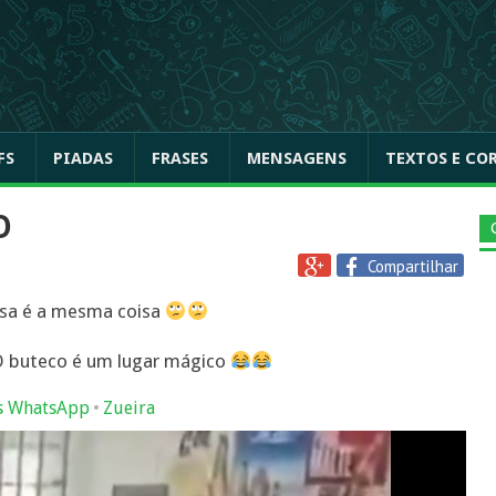
FS
PIADAS
FRASES
MENSAGENS
TEXTOS E CO
O
Compartilhar
casa é a mesma coisa
 buteco é um lugar mágico
•
s WhatsApp
Zueira