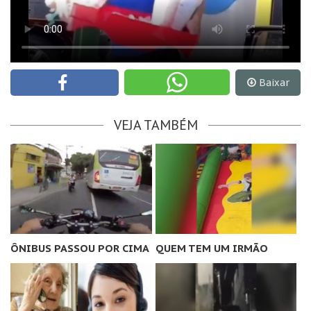
Baixar
VEJA TAMBÉM
ÔNIBUS PASSOU POR CIMA
QUEM TEM UM IRMÃO