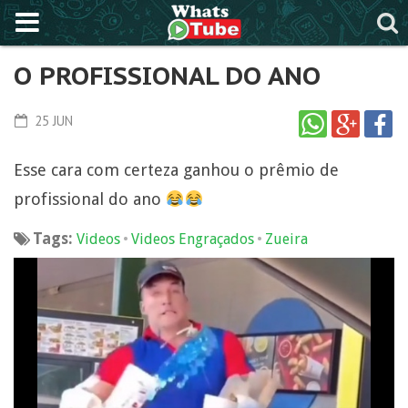
O PROFISSIONAL DO ANO
25 JUN
Esse cara com certeza ganhou o prêmio de
profissional do ano
Tags:
•
•
Videos
Videos Engraçados
Zueira