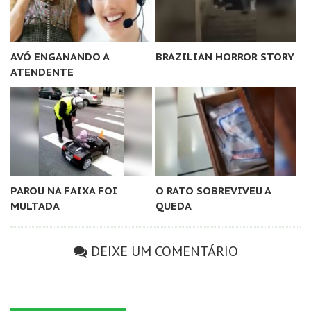
AVÓ ENGANANDO A
BRAZILIAN HORROR STORY
ATENDENTE
PAROU NA FAIXA FOI
O RATO SOBREVIVEU A
MULTADA
QUEDA
DEIXE UM COMENTÁRIO