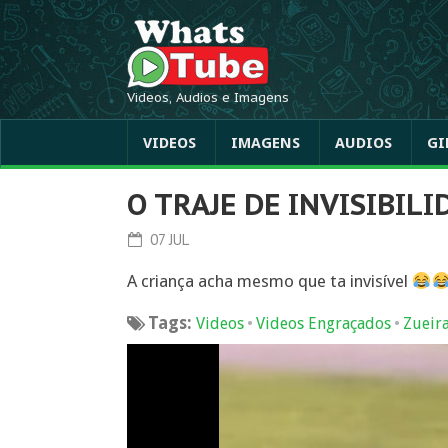
Videos, Audios e Imagens
VIDEOS
IMAGENS
AUDIOS
GI
O TRAJE DE INVISIBILI
07 JUL
A criança acha mesmo que ta invisível
Tags:
•
•
Videos
Videos Engraçados
Zueir