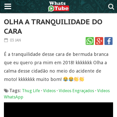
OLHA A TRANQUILIDADE DO
CARA
03 JAN
É a tranquilidade desse cara de bermuda branca
que eu quero pra mim em 2018! kkkkkkk Olha a
calma desse cidadão no meio do acidente de
moto! kkkkkkk muito bom!
Tags:
•
•
•
Thug Life
Videos
Videos Engraçados
Videos
WhatsApp