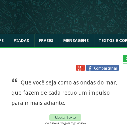
FS
PIADAS
FRASES
MENSAGENS
TEXTOS E CO
Compartilhar
“
Que você seja como as ondas do mar,
que fazem de cada recuo um impulso
para ir mais adiante.
Copiar Texto
Ou baixe a imagem logo abaixo