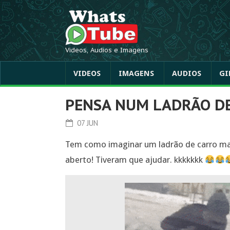
Videos, Audios e Imagens
VIDEOS
IMAGENS
AUDIOS
GI
PENSA NUM LADRÃO D
07 JUN
Tem como imaginar um ladrão de carro mai
aberto! Tiveram que ajudar. kkkkkkk