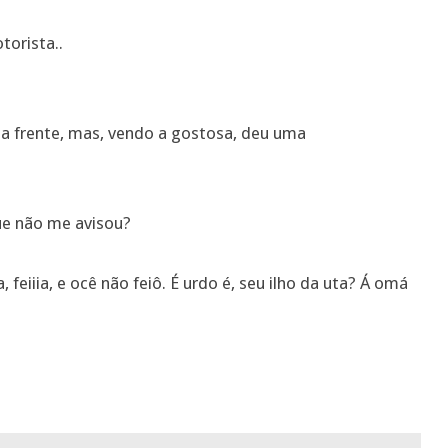
torista..
 a frente, mas, vendo a gostosa, deu uma
que não me avisou?
a, feiiia, e ocê não feiô. É urdo é, seu ilho da uta? Á omá