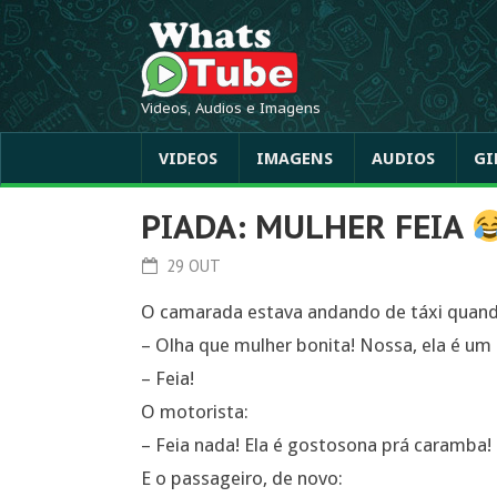
Videos, Audios e Imagens
VIDEOS
IMAGENS
AUDIOS
GI
PIADA: MULHER FEIA
29 OUT
O camarada estava andando de táxi quand
– Olha que mulher bonita! Nossa, ela é um 
– Feia!
O motorista:
– Feia nada! Ela é gostosona prá caramba!
E o passageiro, de novo: