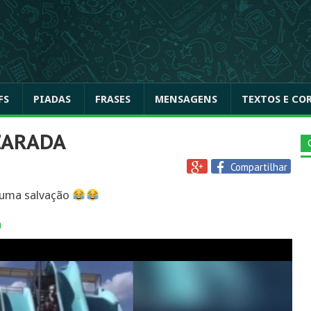
FS
PIADAS
FRASES
MENSAGENS
TEXTOS E CO
ZARADA
Compartilhar
huma salvação
a