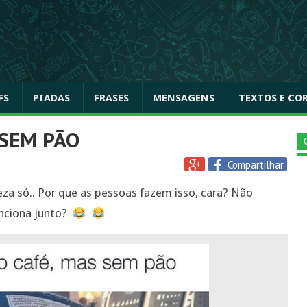
FS
PIADAS
FRASES
MENSAGENS
TEXTOS E CO
SEM PÃO
Compartilhar
za só.. Por que as pessoas fazem isso, cara? Não
funciona junto?