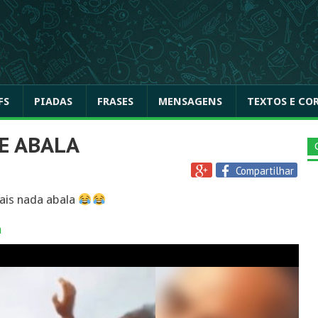
FS
PIADAS
FRASES
MENSAGENS
TEXTOS E CO
E ABALA
Compartilhar
ais nada abala
a