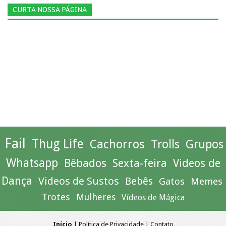
CURTA NOSSA PÁGINA
Fail
Thug Life
Cachorros
Trolls
Grupos
Whatsapp
Bêbados
Sexta-feira
Videos de
Dança
Videos de Sustos
Bebês
Gatos
Memes
Trotes
Mulheres
Vídeos de Mágica
Início
|
Política de Privacidade
|
Contato