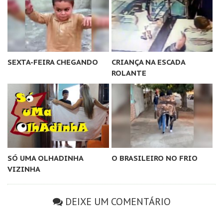
SEXTA-FEIRA CHEGANDO
CRIANÇA NA ESCADA
ROLANTE
SÓ UMA OLHADINHA
O BRASILEIRO NO FRIO
VIZINHA
DEIXE UM COMENTÁRIO