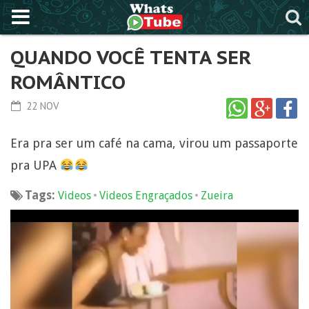
QUANDO VOCÊ TENTA SER
ROMÂNTICO
22 NOV
Era pra ser um café na cama, virou um passaporte
pra UPA
Tags:
•
•
Videos
Videos Engraçados
Zueira