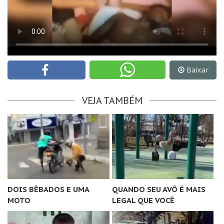
Baixar
VEJA TAMBÉM
DOIS BÊBADOS E UMA
QUANDO SEU AVÔ É MAIS
MOTO
LEGAL QUE VOCÊ