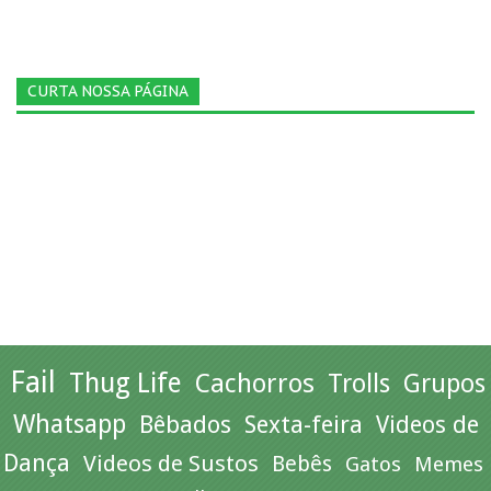
CURTA NOSSA PÁGINA
Fail
Thug Life
Cachorros
Trolls
Grupos
Whatsapp
Bêbados
Sexta-feira
Videos de
Dança
Videos de Sustos
Bebês
Gatos
Memes