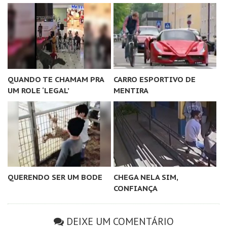
QUANDO TE CHAMAM PRA
CARRO ESPORTIVO DE
UM ROLE ‘LEGAL’
MENTIRA
QUERENDO SER UM BODE
CHEGA NELA SIM,
CONFIANÇA
DEIXE UM COMENTÁRIO