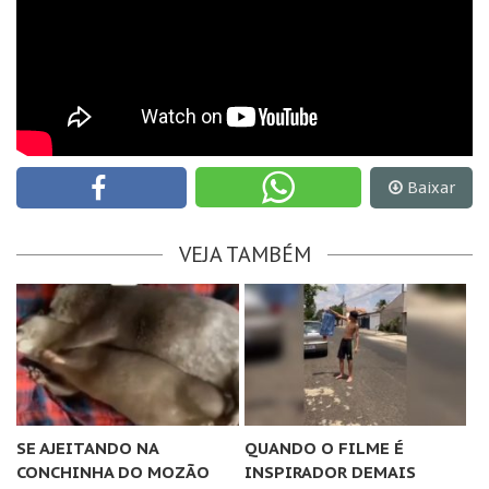
Baixar
VEJA TAMBÉM
SE AJEITANDO NA
QUANDO O FILME É
CONCHINHA DO MOZÃO
INSPIRADOR DEMAIS