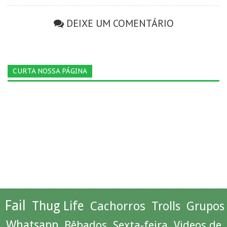
DEIXE UM COMENTÁRIO
CURTA NOSSA PÁGINA
Fail
Thug Life
Cachorros
Trolls
Grupos
Whatsapp
Bêbados
Sexta-feira
Videos de