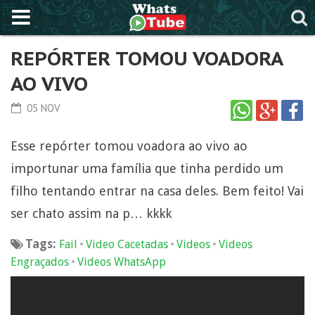
REPÓRTER TOMOU VOADORA
AO VIVO
05 NOV
Esse repórter tomou voadora ao vivo ao
importunar uma família que tinha perdido um
filho tentando entrar na casa deles. Bem feito! Vai
ser chato assim na p… kkkk
Tags:
•
•
•
Fail
Video Cacetadas
Videos
Videos
•
Engraçados
Videos WhatsApp