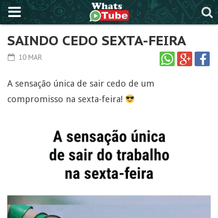
SAINDO CEDO SEXTA-FEIRA
10 MAR
A sensação única de sair cedo de um
compromisso na sexta-feira!