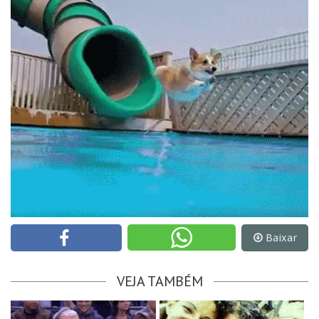
Baixar
VEJA TAMBÉM