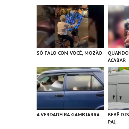
SÓ FALO COM VOCÊ, MOZÃO
QUANDO 
ACABAR
A VERDADEIRA GAMBIARRA
BEBÊ DI
PAI