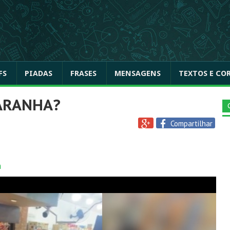
FS
PIADAS
FRASES
MENSAGENS
TEXTOS E CO
ARANHA?
Compartilhar
a