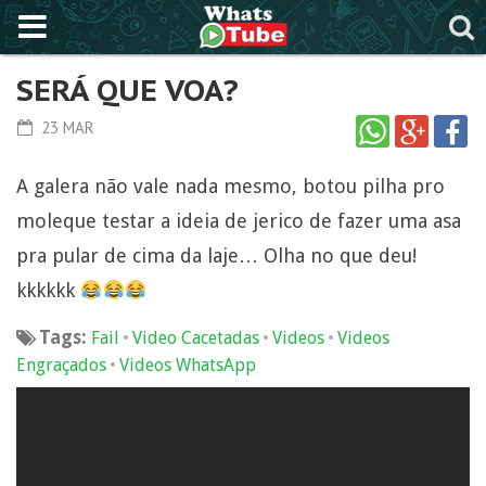
SERÁ QUE VOA?
23 MAR
A galera não vale nada mesmo, botou pilha pro
moleque testar a ideia de jerico de fazer uma asa
pra pular de cima da laje… Olha no que deu!
kkkkkk
Tags:
•
•
•
Fail
Video Cacetadas
Videos
Videos
•
Engraçados
Videos WhatsApp