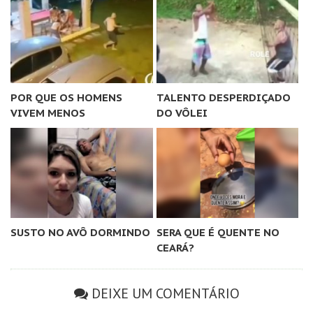
POR QUE OS HOMENS
TALENTO DESPERDIÇADO
VIVEM MENOS
DO VÔLEI
SUSTO NO AVÔ DORMINDO
SERA QUE É QUENTE NO
CEARÁ?
DEIXE UM COMENTÁRIO