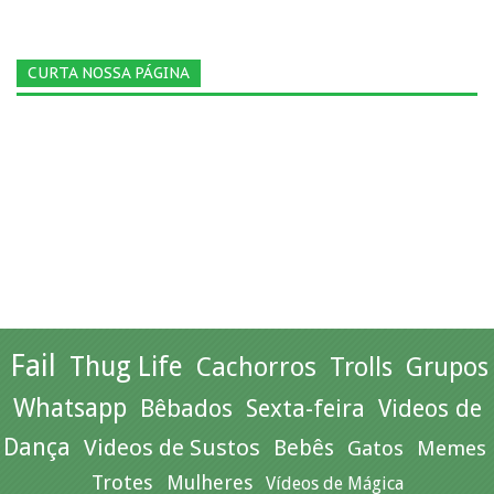
CURTA NOSSA PÁGINA
Fail
Thug Life
Cachorros
Trolls
Grupos
Whatsapp
Bêbados
Sexta-feira
Videos de
Dança
Videos de Sustos
Bebês
Gatos
Memes
Trotes
Mulheres
Vídeos de Mágica